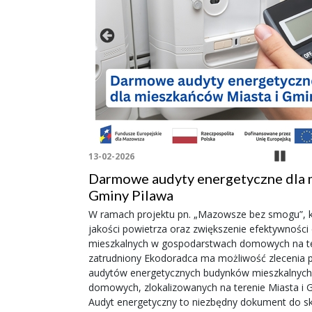
Zatrzyma
13-02-2026
ańców
Darmowe audyty energetyczne dla 
Gminy Pilawa
znego przewodów
W ramach projektu pn. „Mazowsze bez smogu”, k
a mieszkańców.
jakości powietrza oraz zwiększenie efektywnośc
i Gminy Pilawa
mieszkalnych w gospodarstwach domowych na ter
. Zakres
zatrudniony Ekodoradca ma możliwość zlecenia 
audytów energetycznych budynków mieszkalnyc
domowych, zlokalizowanych na terenie Miasta i Gminy Pilawa.
w razie potr
Audyt energetyczny to niezbędny dokument do sk