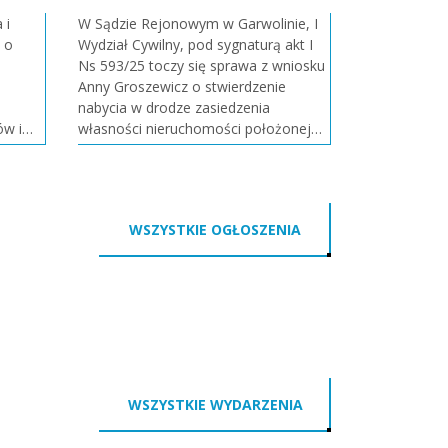
 i
W Sądzie Rejonowym w Garwolinie, I
o
Wydział Cywilny, pod sygnaturą akt I
Ns 593/25 toczy się sprawa z wniosku
Anny Groszewicz o stwierdzenie
nabycia w drodze zasiedzenia
ów i
własności nieruchomości położonej
18/29
w miejscowości Pilawa (powiat
żonych
garwoliński), składającej się z działki
e
ewidencyjnej o numerze 179/2 o
powierzchni 0,0416 ha. Sąd wzywa
WSZYSTKIE OGŁOSZENIA
wszystkich, k
WSZYSTKIE WYDARZENIA