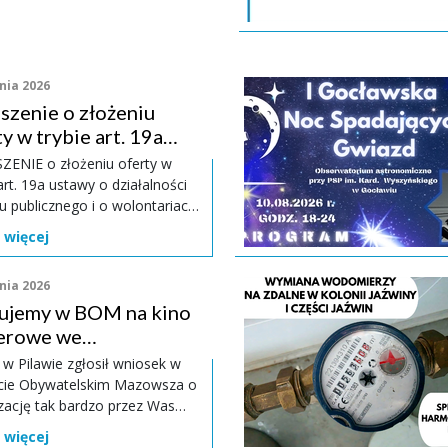
nia 2026
szenie o złożeniu
y w trybie art. 19a
wy o działalności
łożeniu oferty w
ku publicznego i o...
art. 19a ustawy o działalności
u publicznego i o wolontariacie
trz Miasta i Gminy Pilawa,
 więcej
jąc na podstawie art. 19a ust. 3
 z dnia 24 kwietnia 2003 r. o
nia 2026
lności pożytku publicznego i o
ujemy w BOM na kino
riacie (Dz.U. z 2025 r. poz.
uprzejmie informuje, że w dniu
erowe we
rpnia 2026 r. Za
YSTKICH
 Pilawie zgłosił wniosek w
scowościach gminy
cie Obywatelskim Mazowsza o
zację tak bardzo przez Was
ego kina plenerowego w 2027 r.
 więcej
ZYSTKICH miejscowościach na