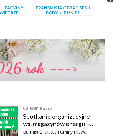
ULTACYJNY
TRANSMISJA OBRAD SESJI
EKODORA
WIETRZE
RADY MIEJSKIEJ
6 sierpnia 2026
Spotkanie organizacyjne
ws. magazynów energii –
Zapoznaj się ze wzorem
Burmistrz Miasta i Gminy Pilawa