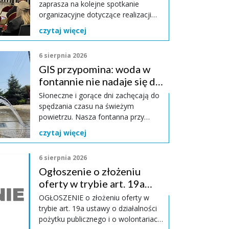
umowy
zaprasza na kolejne spotkanie
organizacyjne dotyczące realizacji
projektu, w ramach którego
czytaj więcej
montowane będą magazyny energii
w budynkach użyteczności publicznej
6 sierpnia 2026
i budynkach mieszkalnych.
GIS przypomina: woda w
fontannie nie nadaje się do
kąpieli ani do picia
Słoneczne i gorące dni zachęcają do
spędzania czasu na świeżym
28-11-2025
powietrzu. Nasza fontanna przy
Urzędzie Miasta i Gminy w Pilawie
UAP-u – zmiana zasad kontaktu z
Inauguracyjna 
czytaj więcej
jest doskonałym miejscem do
W piątek 28 listopad
odpoczynku, a subtelna mgiełka
Pilawa odbyła się pi
any w elektronicznej komunikacji urzędów z
6 sierpnia 2026
wodna przynosi upragnioną ulgę w
Pilawa. To nowy orga
Podstawowym kanałem korespondencji stały
Ogłoszenie o złożeniu
upalne dni. GIS jednak przypomina:
który utworzono z p
 dotychczasowy system ePUAP. Ten będzie
taka woda nie nadaje się do kąpieli i
oferty w trybie art. 19a
społeczności, na wni
cjach określonych w przepisach
do picia.
ustawy o działalności
OGŁOSZENIE o złożeniu oferty w
czytaj więcej
pożytku publicznego i o...
trybie art. 19a ustawy o działalności
pożytku publicznego i o wolontariacie