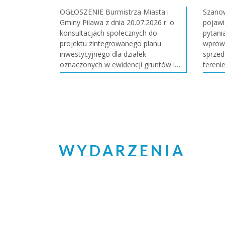
projektu...
OGŁOSZENIE Burmistrza Miasta i
Szanowni 
Gminy Pilawa z dnia 20.07.2026 r. o
pojawi
konsultacjach społecznych do
pytani
projektu zintegrowanego planu
wprow
inwestycyjnego dla działek
sprzed
oznaczonych w ewidencji gruntów i
tereni
budynków nr: 418/25, 418/27, 418/29
inform
oraz części działki 418/30 położonych
Pilawi
w miejscowości Trąbki w gminie
wprowa
Pilawa. Na podstawie art. 37ec ust. 2
Na ter
pkt 4 lit.
obowią
WYDARZENIA