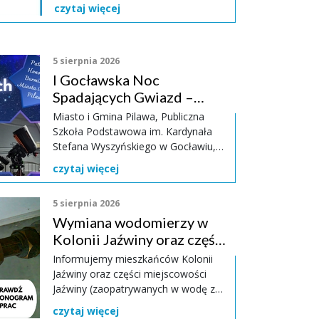
Burmistrz Miasta i Gminy Pilawa,
czytaj więcej
działając na podstawie art. 19a ust. 3
ustawy z dnia 24 kwietnia 2003 r. o
działalności pożytku publicznego i o
wolontariacie (Dz.U. z 2025 r. poz.
5 sierpnia 2026
1338) uprzejmie informuje, że w dniu
I Gocławska Noc
05 sierpnia 2026 r. Oc
Spadających Gwiazd –
Astronomiczne wrażenia
Miasto i Gmina Pilawa, Publiczna
gwarantowane!
Szkoła Podstawowa im. Kardynała
Stefana Wyszyńskiego w Gocławiu,
Miejsko-Gminny Ośrodek Kultury w
czytaj więcej
Pilawie oraz Gminna Komisja
Rozwiązywania Problemów
5 sierpnia 2026
Alkoholowych w Pilawie serdecznie
Wymiana wodomierzy w
zapraszają mieszkańców i gości na
wyjątkowe wydarzenie
Kolonii Jaźwiny oraz części
astronomiczne – I Gocławską Noc
Jaźwin – harmonogram
Informujemy mieszkańców Kolonii
Spadających Gwiazd.
prac
Jaźwiny oraz części miejscowości
Jaźwiny (zaopatrywanych w wodę z
sieci Gminy Osieck), że od 10 sierpnia
czytaj więcej
2026 r. rozpocznie się proces