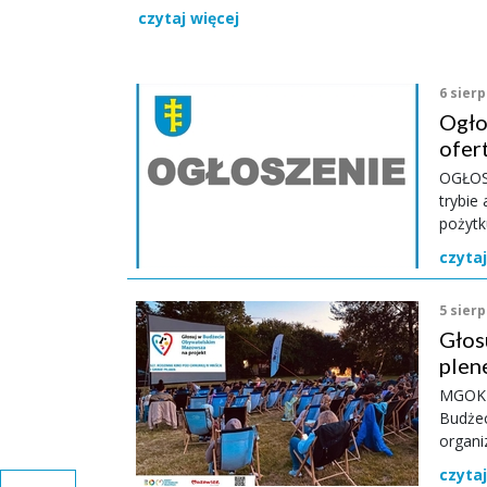
czytaj więcej
6 sierp
Ogło
ofert
usta
OGŁOSZENIE o z
pożyt
trybie 
pożytk
Burmis
czytaj
działa
ustawy
5 sierp
działa
Głos
wolonta
1338) 
plen
05 sie
WSZ
MGOK w
miej
Budże
organi
lubian
czytaj
we WS