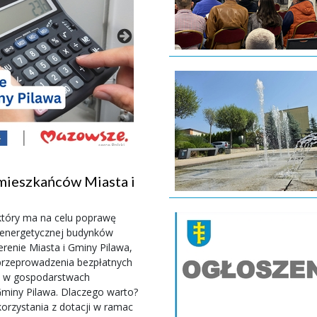
j slider
12-01-2026
mieszkańców Miasta i
E-Doręczenia zamiast eP
urzędem
tóry ma na celu poprawę
Od nowego roku weszły w życie zmi
i energetycznej budynków
obywatelami i przedsiębiorcami. 
enie Miasta i Gminy Pilawa,
się e-Doręczenia, które zastąpiły
przeprowadzenia bezpłatnych
wykorzystywany wyłącznie w sytua
h w gospodarstwach
szczególnych.
 Dlaczego warto?
czytaj więcej
orzystania z dotacji w ramac