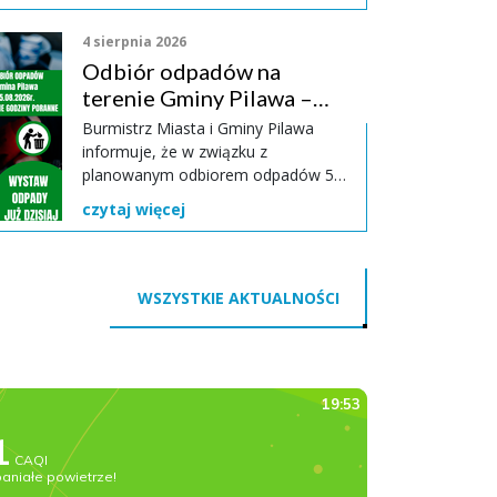
bezpłatnej wymiany
4 sierpnia 2026
dotychczasowych wodomierzy na
Odbiór odpadów na
nowoczesne urządzenia z systemem
zdalnego odczytu.
terenie Gminy Pilawa –
ważna informacja
Burmistrz Miasta i Gminy Pilawa
informuje, że w związku z
planowanym odbiorem odpadów 5
sierpnia 2026 r. (środa), mieszkańcy
czytaj więcej
są proszeni o wystawienie odpadów
wcześniej – jeśli to możliwe już
dzisiaj wieczorem – 4 sierpnia 2026 r.
WSZYSTKIE AKTUALNOŚCI