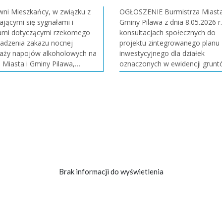
inwestycyjnego
Mieszkańcy, w związku z
OGŁOSZENIE Burmistrza Miasta
ającymi się sygnałami i
Gminy Pilawa z dnia 8.05.2026 r. 
ami dotyczącymi rzekomego
konsultacjach społecznych do
adzenia zakazu nocnej
projektu zintegrowanego planu
aży napojów alkoholowych na
inwestycyjnego dla działek
e Miasta i Gminy Pilawa,
oznaczonych w ewidencji grunt
ujemy, że Rada Miejska w
budynków nr: 418/25, 418/27, 4
e nie podjęła uchwały
oraz części działki 418/30 poło
dzającej takie ograniczenia.
w miejscowości Trąbki w gmini
enie Miasta i Gminy Pilawa nie
Pilawa. Na podstawie art. 37ec ust. 2
zuje zakaz sprzedaży napo
pkt 4 lit
Brak informacji do wyświetlenia