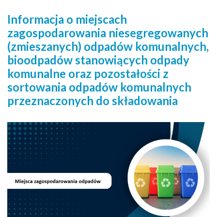
Informacja o miejscach
zagospodarowania niesegregowanych
(zmieszanych) odpadów komunalnych,
bioodpadów stanowiących odpady
komunalne oraz pozostałości z
sortowania odpadów komunalnych
przeznaczonych do składowania