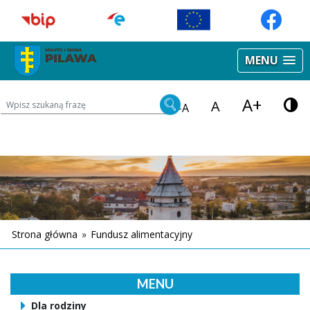
MENU
A+
Wyszukiwarka treści na stronie
A
-A
Strona główna
»
Fundusz alimentacyjny
MENU
Dla rodziny