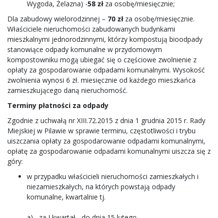
Wygoda, Żelazna) -
58 zł
za osobę/miesięcznie;
Dla zabudowy wielorodzinnej –
70 zł
za osobę/miesięcznie.
Właściciele nieruchomości zabudowanych budynkami
mieszkalnymi jednorodzinnymi, którzy kompostują bioodpady
stanowiące odpady komunalne w przydomowym
kompostowniku mogą ubiegać się o częściowe zwolnienie z
opłaty za gospodarowanie odpadami komunalnymi. Wysokość
zwolnienia wynosi 6 zł. miesięcznie od każdego mieszkańca
zamieszkującego daną nieruchomość.
Terminy płatności za odpady
Zgodnie z uchwałą nr XIII.72.2015 z dnia 1 grudnia 2015 r. Rady
Miejskiej w Pilawie w sprawie terminu, częstotliwości i trybu
uiszczania opłaty za gospodarowanie odpadami komunalnymi,
opłatę za gospodarowanie odpadami komunalnymi uiszcza się z
góry:
w przypadku właścicieli nieruchomości zamieszkałych i
niezamieszkałych, na których powstają odpady
komunalne, kwartalnie tj.
a) za I kwartał - do dnia 15 lutego,