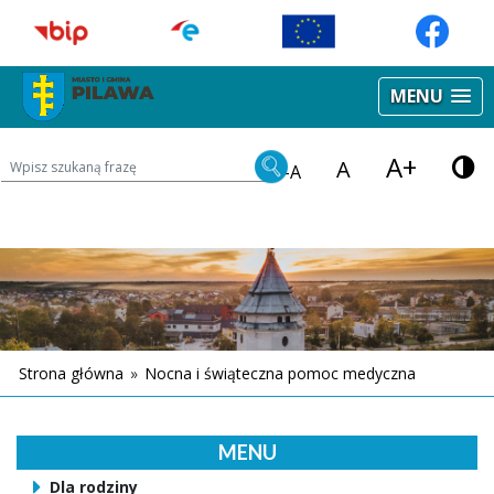
MENU
A+
Wyszukiwarka treści na stronie
A
-A
Strona główna
»
Nocna i świąteczna pomoc medyczna
MENU
Dla rodziny