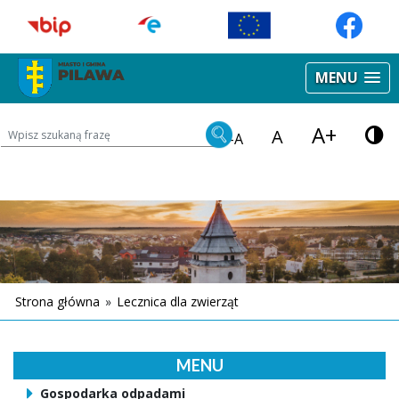
MENU
A+
Wyszukiwarka treści na stronie
A
-A
Strona główna
»
Lecznica dla zwierząt
MENU
Gospodarka odpadami