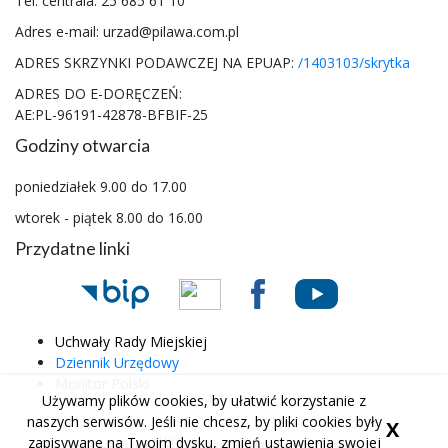
Tel. centrala: 25 685 61 10
Adres e-mail: urzad@pilawa.com.pl
ADRES SKRZYNKI PODAWCZEJ NA EPUAP:
/1403103/skrytka
ADRES DO E-DORĘCZEŃ:
AE:PL-96191-42878-BFBIF-25
Godziny otwarcia
poniedziałek 9.00 do 17.00
wtorek - piątek 8.00 do 16.00
Przydatne linki
Uchwały Rady Miejskiej
Dziennik Urzędowy
Monitor Polski
Używamy plików cookies, by ułatwić korzystanie z
naszych serwisów. Jeśli nie chcesz, by pliki cookies były
X
zapisywane na Twoim dysku, zmień ustawienia swojej
Wykonanie
Aplikacje i strony internetowe