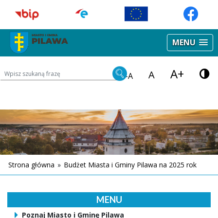
MENU
A+
Wyszukiwarka treści na stronie
A
-A
Strona główna
»
Budżet Miasta i Gminy Pilawa na 2025 rok
MENU
Poznaj Miasto i Gminę Pilawa