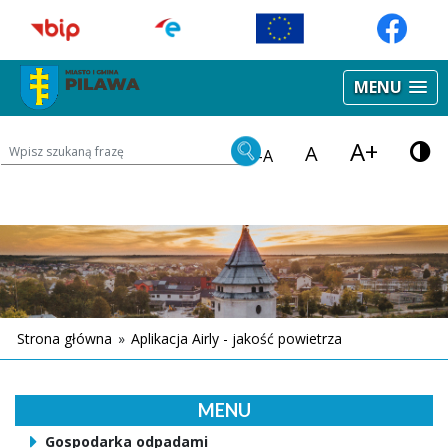
MENU
A+
Wyszukiwarka treści na stronie
A
-A
Strona główna
»
Aplikacja Airly - jakość powietrza
MENU
Gospodarka odpadami