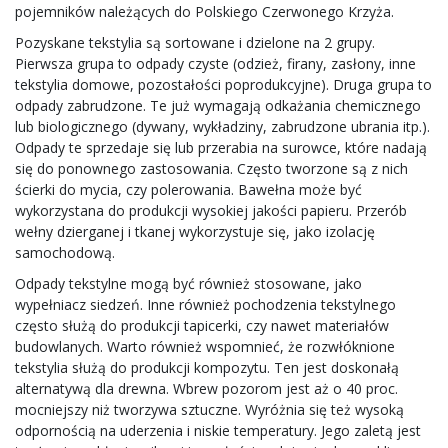
pojemników należących do Polskiego Czerwonego Krzyża.
Pozyskane tekstylia są sortowane i dzielone na 2 grupy.
Pierwsza grupa to odpady czyste (odzież, firany, zasłony, inne
tekstylia domowe, pozostałości poprodukcyjne). Druga grupa to
odpady zabrudzone. Te już wymagają odkażania chemicznego
lub biologicznego (dywany, wykładziny, zabrudzone ubrania itp.).
Odpady te sprzedaje się lub przerabia na surowce, które nadają
się do ponownego zastosowania. Często tworzone są z nich
ścierki do mycia, czy polerowania. Bawełna może być
wykorzystana do produkcji wysokiej jakości papieru. Przerób
wełny dzierganej i tkanej wykorzystuje się, jako izolację
samochodową.
Odpady tekstylne mogą być również stosowane, jako
wypełniacz siedzeń. Inne również pochodzenia tekstylnego
często służą do produkcji tapicerki, czy nawet materiałów
budowlanych. Warto również wspomnieć, że rozwłóknione
tekstylia służą do produkcji kompozytu. Ten jest doskonałą
alternatywą dla drewna. Wbrew pozorom jest aż o 40 proc.
mocniejszy niż tworzywa sztuczne. Wyróżnia się też wysoką
odpornością na uderzenia i niskie temperatury. Jego zaletą jest