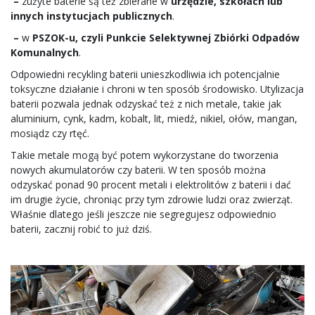
–
zużyte baterie są też zbierane w
urzędzie, szkołach lub
innych instytucjach publicznych
.
–
w
PSZOK-u, czyli Punkcie Selektywnej Zbiórki Odpadów
Komunalnych
.
Odpowiedni recykling baterii unieszkodliwia ich potencjalnie
toksyczne działanie i chroni w ten sposób środowisko. Utylizacja
baterii pozwala jednak odzyskać też z nich metale, takie jak
aluminium, cynk, kadm, kobalt, lit, miedź, nikiel, ołów, mangan,
mosiądz czy rtęć.
Takie metale mogą być potem wykorzystane do tworzenia
nowych akumulatorów czy baterii. W ten sposób można
odzyskać ponad 90 procent metali i elektrolitów z baterii i dać
im drugie życie, chroniąc przy tym zdrowie ludzi oraz zwierząt.
Właśnie dlatego jeśli jeszcze nie segregujesz odpowiednio
baterii, zacznij robić to już dziś.