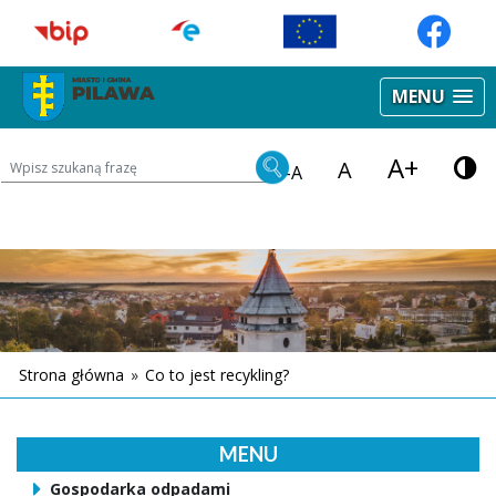
MENU
A+
Wyszukiwarka treści na stronie
A
-A
Strona główna
»
Co to jest recykling?
MENU
Gospodarka odpadami