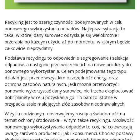
Recykling jest to szereg czynności podejmowanych w celu
ponownego wykorzystania odpadów. Najlepsza sytuacja to
taka, w której dany surowiec odzyskuje się wielokrotnie i
przerabia po każdym użyciu aż do momentu, w którym będzie
całkowicie nieprzydatny.
Podstawa recyklingu to odpowiednie segregowanie i selekcja
odpadów, a następnie przetworzenie ich na nowe produkty do
ponownego wykorzystania. Celem podejmowania tego typu
działań jest przede wszystkim oszczędność energii oraz
ochrona zasobów naturalnych. Jeśli można przetworzyć i
ponownie wykorzystać dany surowiec, nie trzeba eksploatować
dóbr planety w celu pozyskania go. To bardzo istotne w
przypadku stale malejących złóż zasobów nieodnawialnych.
W życiu codziennym obserwujemy rosnącą świadomość na
temat ochrony środowiska – w tym także recyklingu. Możliwość
ponownego wykorzystywania odpadów to coś, na co zwracają
uwagę zarówno producenci, jak i konsumenci. Chociaż postawy
ekologiczne często wynikają z panujących trendów, nie można