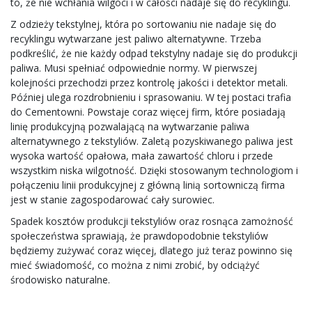
to, że nie wchłania wilgoci i w całości nadaje się do recyklingu.
Z odzieży tekstylnej, która po sortowaniu nie nadaje się do
recyklingu wytwarzane jest paliwo alternatywne. Trzeba
podkreślić, że nie każdy odpad tekstylny nadaje się do produkcji
paliwa. Musi spełniać odpowiednie normy. W pierwszej
kolejności przechodzi przez kontrolę jakości i detektor metali.
Później ulega rozdrobnieniu i sprasowaniu. W tej postaci trafia
do Cementowni. Powstaje coraz więcej firm, które posiadają
linię produkcyjną pozwalającą na wytwarzanie paliwa
alternatywnego z tekstyliów. Zaletą pozyskiwanego paliwa jest
wysoka wartość opałowa, mała zawartość chloru i przede
wszystkim niska wilgotność. Dzięki stosowanym technologiom i
połączeniu linii produkcyjnej z główną linią sortowniczą firma
jest w stanie zagospodarować cały surowiec.
Spadek kosztów produkcji tekstyliów oraz rosnąca zamożność
społeczeństwa sprawiają, że prawdopodobnie tekstyliów
będziemy zużywać coraz więcej, dlatego już teraz powinno się
mieć świadomość, co można z nimi zrobić, by odciążyć
środowisko naturalne.