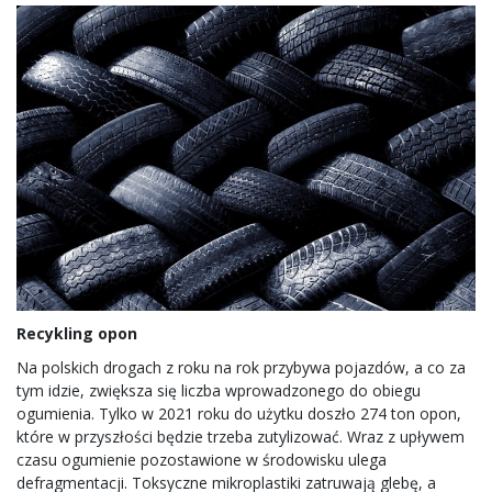
Recykling opon
Na polskich drogach z roku na rok przybywa pojazdów, a co za
tym idzie, zwiększa się liczba wprowadzonego do obiegu
ogumienia. Tylko w 2021 roku do użytku doszło 274 ton opon,
które w przyszłości będzie trzeba zutylizować. Wraz z upływem
czasu ogumienie pozostawione w środowisku ulega
defragmentacji. Toksyczne mikroplastiki zatruwają glebę, a