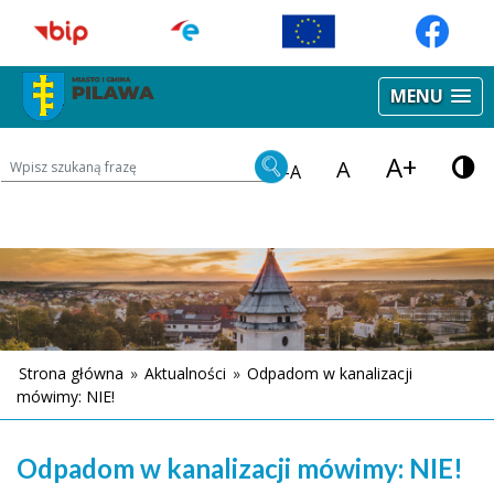
MENU
A+
Wyszukiwarka treści na stronie
A
-A
Strona główna
»
Aktualności
»
Odpadom w kanalizacji
mówimy: NIE!
Odpadom w kanalizacji mówimy: NIE!