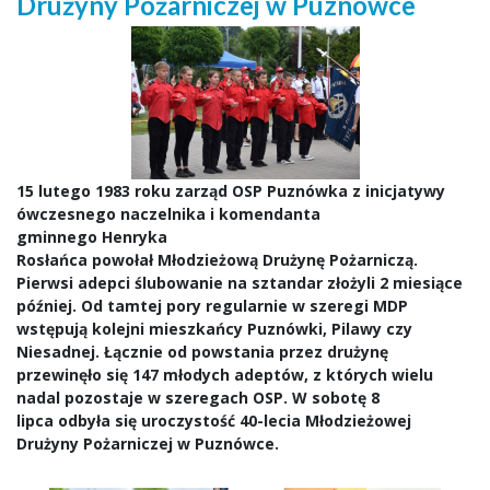
Drużyny Pożarniczej w Puznówce
15 lutego 1983 roku zarząd OSP Puznówka z inicjatywy
ówczesnego naczelnika i komendanta
gminnego
Henryka
Rosłańca
powołał Młodzieżową Drużynę Pożarniczą.
Pierwsi adepci ślubowanie na sztandar złożyli 2 miesiące
później. Od tamtej pory regularnie w szeregi MDP
wstępują kolejni mieszkańcy Puznówki, Pilawy czy
Niesadnej. Łącznie od powstania przez drużynę
przewinęło się 147 młodych adeptów, z których wielu
nadal pozostaje w szeregach OSP.
W sobotę 8
lipca odbyła się uroczystość 40-lecia Młodzieżowej
Drużyny Pożarniczej w Puznówce.