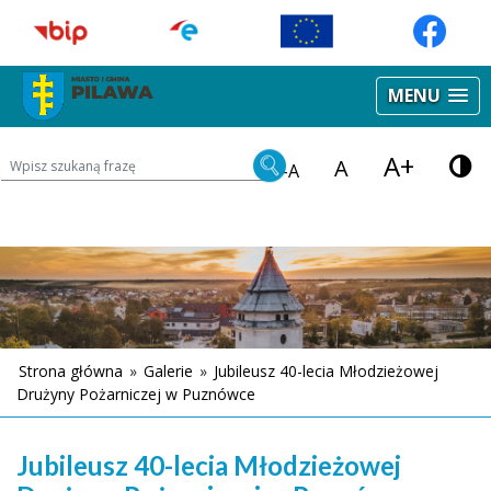
MENU
A+
Wyszukiwarka treści na stronie
A
-A
Strona główna
»
Galerie
»
Jubileusz 40-lecia Młodzieżowej
Drużyny Pożarniczej w Puznówce
Jubileusz 40-lecia Młodzieżowej