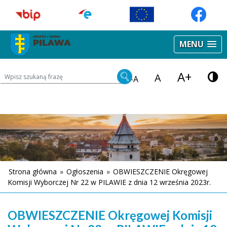
MENU
A+
Wyszukiwarka treści na stronie
A
-A
Strona główna
»
Ogłoszenia
»
OBWIESZCZENIE Okręgowej
Komisji Wyborczej Nr 22 w PILAWIE z dnia 12 września 2023r.
OBWIESZCZENIE Okręgowej Komisji