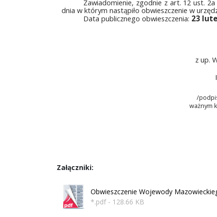
Zawiadomienie, zgodnie z art. 12 ust. 2
dnia w którym nastąpiło obwieszczenie w urzęd
Data publicznego obwieszczenia:
23 lut
z up.
/podpi
ważnym k
Załączniki:
Obwieszczenie Wojewody Mazowieckie
*.pdf - 128.66 KB