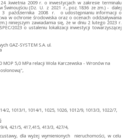
24 .kwietnia 2009 r. o inwestycjach w zakresie terminalu
 Świnoujściu (Dz. U. z 2021 r., poz. 1836 ze zm.) - dalej
3 października 2008 r. o udostępnianiu informacji o
ństwa w ochronie środowiska oraz o ocenach oddziaływania
zm.) niniejszym zawiadamia się, że w dniu 2 lutego 2023 r.
/2023 o ustaleniu lokalizacji inwestycji towarzyszącej
ych GAZ-SYSTEM S.A. ul.
a
0 MOP 5,0 MPa relacji Wola Karczewska - Wronów na
ą osłonową",
014/2, 1013/1, 1014/1, 1025, 1026, 1012/9, 1013/3, 1022/7,
5
19/4, 421/5, 417,415, 413/3, 427/4,
pecustawy, dla wyżej wymienionych nieruchomości, w celu