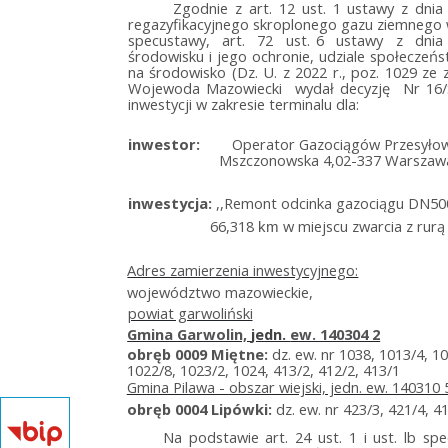
Zgodnie z art. 12 ust. 1 ustawy z dnia 
regazyfikacyjnego skroplonego gazu ziemnego w
specustawy, art. 72 ust. 6 ustawy z dnia 
środowisku i jego ochronie, udziale społecze
na środowisko (Dz. U. z 2022 r., poz. 1029 ze 
Wojewoda Mazowiecki wydał decyzję Nr 16/SPEC
inwestycji w zakresie terminalu dla:
inwestor:
Operator Gazociągów Przesyłow
Mszczonowska 4,02-337 Warszaw
inwestycja:
,,Remont odcinka gazociągu DN50
66,318
w miejscu zwarcia z rur
km
Adres zamierzenia inwestycyjnego:
województwo mazowieckie,
powiat garwoliński
Gmina Garwolin,
jedn.
ew. 140304 2
obręb 0009 Miętne:
dz. ew. nr 1038, 1013/4, 1
1022/8, 1023/2, 1024, 413/2, 412/2, 413/1
Gmina Pilawa
-
obszar wiejski, jedn. ew. 140310 
obręb 0004 Lipówki:
dz. ew. nr 423/3, 421/4, 4
Na podstawie art. 24 ust. 1 i ust. lb s