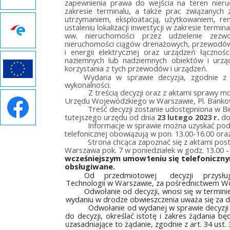
zapewnienia prawa do wejścia na teren nier
zakresie terminalu, a także prac związanych
utrzymaniem, eksploatacją, użytkowaniem, r
ustaleniu lokalizacji inwestycji w zakresie ter
ww. nieruchomości przez udzielenie zezwolen
nieruchomości ciągów drenażowych, przewodów 
i energii elektrycznej oraz urządzeń łącznośc
naziemnych lub nadziemnych obiektów i urzą
korzystania z tych przewodów i urządzeń.
Wydana w sprawie decyzja, zgodnie z 
wykonalności.
Z treścią decyzji oraz z aktami sprawy 
Urzędu Wojewódzkiego w Warszawie, Pl. Banko
Treść decyzji zostanie udostępniona w Bi
tutejszego urzędu od dnia
23 lutego 2023 r.
do
Informacje w sprawie można uzyskać pod 
telefonicznej obowiązują w pon. 13.00-16.00 oraz
Strona chcąca zapoznać się z aktami po
Warszawa pok. 7 w poniedziałek w godz. 13.00
wcześniejszym umow1eniu się telefoniczny
obsługiwane.
Od przedmiotowej decyzji przysłu
Technologii w Warszawie, za pośrednictwem W
Odwołanie od decyzji, wnosi się w termini
wydaniu w drodze obwieszczenia uważa się za do
Odwołanie od wydanej w sprawie decyzji 
do decyzji, określać istotę i zakres żądani
uzasadniające to żądanie, zgodnie z art. 34 ust.