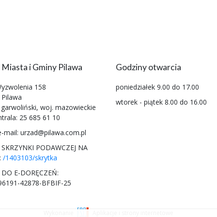
 Miasta i Gminy Pilawa
Godziny otwarcia
Wyzwolenia 158
poniedziałek 9.00 do 17.00
 Pilawa
wtorek - piątek 8.00 do 16.00
 garwoliński, woj. mazowieckie
ntrala: 25 685 61 10
e-mail: urzad@pilawa.com.pl
 SKRZYNKI PODAWCZEJ NA
:
/1403103/skrytka
 DO E-DORĘCZEŃ:
96191-42878-BFBIF-25
Wykonanie
Aplikacje i strony internetowe