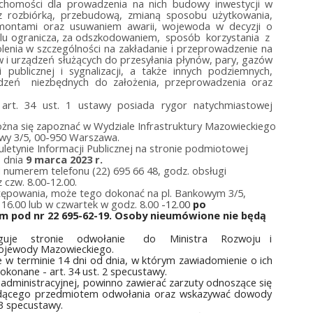
uchomości dla prowadzenia na nich budowy inwestycji w
 z rozbiórką, przebudową, zmianą sposobu użytkowania,
emontami oraz usuwaniem awarii, wojewoda w decyzji o
minalu ogranicza, za odszkodowaniem, sposób korzystania z
ia w szczególności na zakładanie i przeprowadzenie na
i urządzeń służących do przesyłania płynów, pary, gazów
i publicznej i sygnalizacji, a także innych podziemnych,
dzeń niezbędnych do założenia, przeprowadzenia oraz
art. 34 ust. 1 ustawy posiada rygor natychmiastowej
można się zapoznać w Wydziale Infrastruktury Mazowieckiego
wy 3/5, 00-950 Warszawa.
uletynie Informacji Publicznej na stronie podmiotowej
 dnia
9 marca 2023 r.
numerem telefonu (22) 695 66 48, godz. obsługi
 czw. 8.00-12.00.
stępowania, może tego dokonać na pl. Bankowym 3/5,
-
16.00 lub w czwartek w godz. 8.00
-12.00
po
m pod nr 22 695-62-19. Osoby nieumówione nie będą
guje stronie odwołanie do Ministra Rozwoju i
ojewody Mazowieckiego.
e w terminie 14 dni od dnia, w którym zawiadomienie o ich
konane - art. 34 ust. 2 specustawy.
administracyjnej, powinno zawierać zarzuty odnoszące się
a będącego przedmiotem odwołania oraz wskazywać dowody
 3 specustawy.