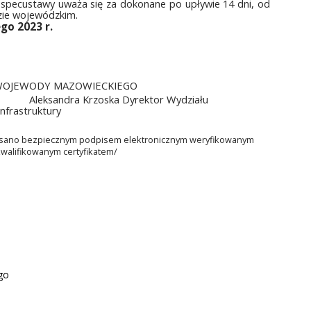
a specustawy uważa się za dokonane po upływie 14 dni, od
zie wojewódzkim.
ego 2023 r.
 WOJEWODY MAZOWIECKIEGO
Aleksandra Krzoska Dyrektor Wydziału
Infrastruktury
sano bezpiecznym podpisem elektronicznym weryfikowanym
walifikowanym certyfikatem/
go