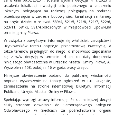
że w dniu 06.02.2023 r. została wydana decyzja Nr 1/2023 o
ustaleniu lokalizacji inwestycji celu publicznego o znaczeniu
lokalnym, polegająca na realizacji polegającą na realizacji
przedsięwzięcia w zakresie budowy sieci kanalizacji sanitarnej,
na części działek o nr ewid. 589/4, 521/5, 521/8, 521/7, 522/6,
523/11, 581/3, 581/4,położonych w miejscowości Lipówki,na
terenie gminy Pilawa.
W związku z powyższym informuje się właścicieli, zarządców i
użytkowników terenu objętego przedmiotową inwestycją, a
także terenów przyległych do niego, o możliwości zapoznania
się z w/w decyzją w terminie 14 dni od daty doręczenia
niniejszego obwieszczenia w Urzędzie Miasta i Gminy Pilawa, Al.
Wyzwolenia 158, pokój nr 16 w godz. pracy Urzędu.
Niniejsze obwieszczenie podano do publicznej wiadomości
poprzez wywieszenie na tablicy ogłoszeń w tut. Urzędzie,
zamieszczenie na stronie internetowej Biuletynu Informacji
Publicznej Urzędu Miasta i Gminy w Pilawie.
Spełniając wymogi ustawy informuję, że od niniejszej decyzji
służy stronom odwołanie do Samorządowego Kolegium
Odwoławczego w Siedlcach za pośrednictwem organu