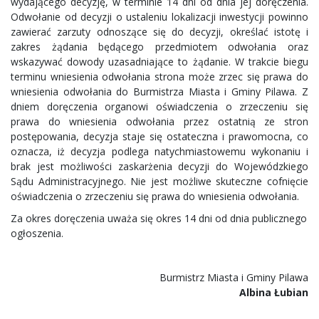
wydającego decyzję, w terminie 14 dni od dnia jej doręczenia.
Odwołanie od decyzji o ustaleniu lokalizacji inwestycji powinno
zawierać zarzuty odnoszące się do decyzji, określać istotę i
zakres żądania będącego przedmiotem odwołania oraz
wskazywać dowody uzasadniające to żądanie. W trakcie biegu
terminu wniesienia odwołania strona może zrzec się prawa do
wniesienia odwołania do Burmistrza Miasta i Gminy Pilawa. Z
dniem doręczenia organowi oświadczenia o zrzeczeniu się
prawa do wniesienia odwołania przez ostatnią ze stron
postępowania, decyzja staje się ostateczna i prawomocna, co
oznacza, iż decyzja podlega natychmiastowemu wykonaniu i
brak jest możliwości zaskarżenia decyzji do Wojewódzkiego
Sądu Administracyjnego. Nie jest możliwe skuteczne cofnięcie
oświadczenia o zrzeczeniu się prawa do wniesienia odwołania.
Za okres doręczenia uważa się okres 14 dni od dnia publicznego
ogłoszenia.
Burmistrz Miasta i Gminy Pilawa
Albina Łubian