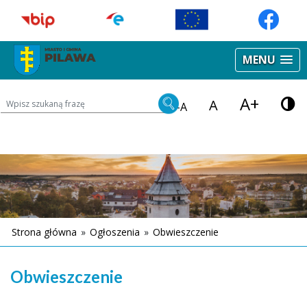
MENU
A+
Wyszukiwarka treści na stronie
A
-A
Strona główna
»
Ogłoszenia
»
Obwieszczenie
Obwieszczenie