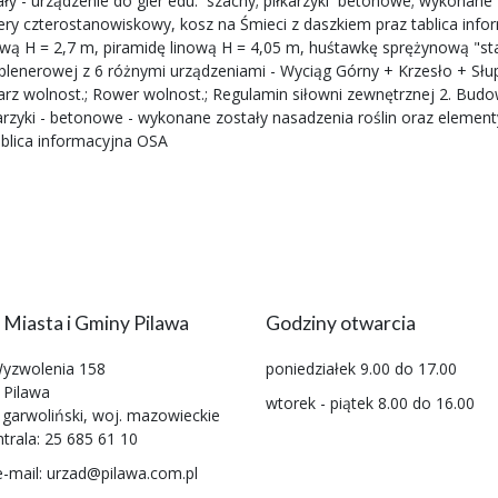
y - urządzenie do gier edu.  szachy; piłkarzyki  betonowe; wykona
a rowery czterostanowiskowy, kosz na Śmieci z daszkiem praz tablica i
 H = 2,7 m, piramidę linową H = 4,05 m, huśtawkę sprężynową "stat
enerowej z 6 różnymi urządzeniami - Wyciąg Górny + Krzesło + Słup;
larz wolnost.; Rower wolnost.; Regulamin siłowni zewnętrznej 2. Bu
karzyki - betonowe - wykonane zostały nasadzenia roślin oraz elementy i
ablica informacyjna OSA
 Miasta i Gminy Pilawa
Godziny otwarcia
Wyzwolenia 158
poniedziałek 9.00 do 17.00
 Pilawa
wtorek - piątek 8.00 do 16.00
 garwoliński, woj. mazowieckie
ntrala: 25 685 61 10
e-mail: urzad@pilawa.com.pl