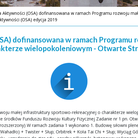
a Aktywności (OSA) dofinansowana w ramach Programu rozwoju małej
ktywności (OSA) edycja 2019
SA) dofinansowana w ramach Programu ro
akterze wielopokoleniowym - Otwarte Str
zwoju małej infrastruktury sportowo-rekreacyjnej o charakterze wi
 ze środków Funduszu Rozwoju Kultury Fizycznej Zadanie nr 1 pn. Ot
ant rozszerzony) W ramach zadania 1 wykonano 1. Budowę siłowni ple
ahadło) + Twister + Słup; Orbitrek + Koła Tai Chi + Słup; Wyciąg Gór