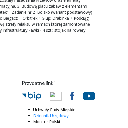
ne zostały nasadzenia krzewów oraz elementy
nformacyjna. 3. Budowę placu zabaw z elementami
ek" . Zadanie nr 2  Boisko (wariant podstawowy)
 Biegacz + Orbitrek + Słup; Drabinka + Podciąg
dowę strefy relaksu w ramach której zamontowane
nfrastruktury: ławki - 4 szt.; stojak na rowery
Przydatne linki
Uchwały Rady Miejskiej
Dziennik Urzędowy
Monitor Polski