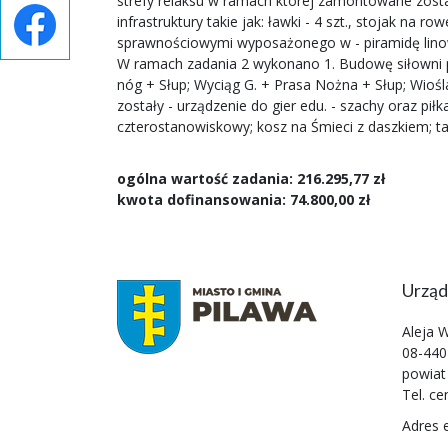
strefy relaksu w ramach której zamontowane został
infrastruktury takie jak: ławki - 4 szt., stojak n
sprawnościowymi wyposażonego w - piramidę linową
W ramach zadania 2 wykonano 1. Budowę siłowni pl
nóg + Słup; Wyciąg G. + Prasa Nożna + Słup; Wioś
zostały - urządzenie do gier edu. - szachy oraz pił
czterostanowiskowy; kosz na Śmieci z daszkiem; t
ogólna wartość zadania: 216.295,77 zł
kwota dofinansowania: 74.800,00 zł
Urząd
Aleja 
08-440
powiat
Tel. ce
Adres 