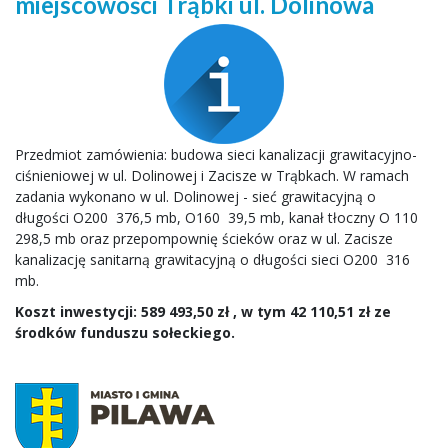
miejscowości Trąbki ul. Dolinowa
Przedmiot zamówienia: budowa sieci kanalizacji grawitacyjno-
ciśnieniowej w ul. Dolinowej i Zacisze w Trąbkach. W ramach
zadania wykonano w ul. Dolinowej - sieć grawitacyjną o
długości O200  376,5 mb, O160  39,5 mb, kanał tłoczny O 110 
298,5 mb oraz przepompownię ścieków oraz w ul. Zacisze
kanalizację sanitarną grawitacyjną o długości sieci O200  316
mb.
Koszt inwestycji: 589 493,50 zł , w tym 42 110,51 zł ze
środków funduszu sołeckiego.