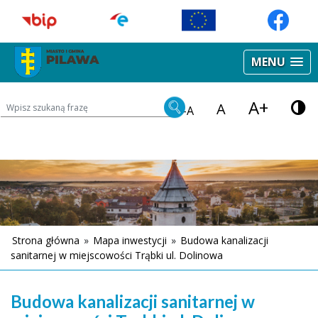
MENU
A+
Wyszukiwarka treści na stronie
A
-A
Strona główna
»
Mapa inwestycji
»
Budowa kanalizacji
sanitarnej w miejscowości Trąbki ul. Dolinowa
Budowa kanalizacji sanitarnej w