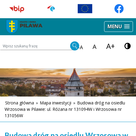
MENU
A+
Wyszukiwarka treści na stronie
A
-A
Strona główna
»
Mapa inwestycji
»
Budowa dróg na osiedlu
Wrzosowa w Pilawie: ul. Różana nr 131094W i Wrzosowa nr
131056W
Budowa dróg na osiedlu Wrzosowa w