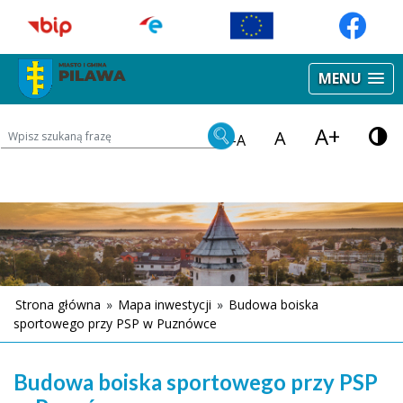
MENU
A+
Wyszukiwarka treści na stronie
A
-A
Strona główna
»
Mapa inwestycji
»
Budowa boiska
sportowego przy PSP w Puznówce
Budowa boiska sportowego przy PSP