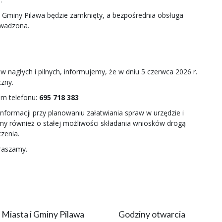
 Gminy Pilawa będzie zamknięty, a bezpośrednia obsługa
owadzona.
nagłych i pilnych, informujemy, że w dniu 5 czerwca 2026 r.
czny.
em telefonu:
695 718 383
ormacji przy planowaniu załatwiania spraw w urzędzie i
y również o stałej możliwości składania wniosków drogą
zenia.
praszamy.
 Miasta i Gminy Pilawa
Godziny otwarcia