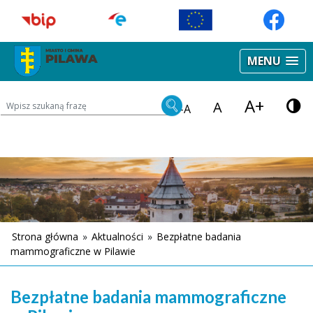
MENU
A+
Wyszukiwarka treści na stronie
A
-A
Strona główna
»
Aktualności
»
Bezpłatne badania
mammograficzne w Pilawie
Bezpłatne badania mammograficzne