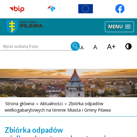
MENU
A+
Wyszukiwarka treści na stronie
A
-A
Strona główna
»
Aktualności
»
Zbiórka odpadów
wielkogabarytowych na terenie Miasta i Gminy Pilawa
Zbiórka odpadów