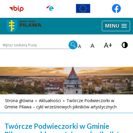
MENU
A+
Wyszukiwarka treści na stronie
A
-A
Strona główna
»
Aktualności
»
Twórcze Podwieczorki w
Gminie Pilawa – cykl wrześniowych pikników artystycznych
Twórcze Podwieczorki w Gminie