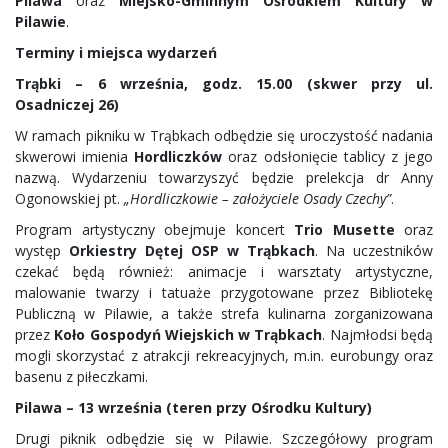
Pilawa
oraz
Miejsko-Gminnym Ośrodkiem Kultury w
Pilawie
.
Terminy i miejsca wydarzeń
Trąbki – 6 września, godz. 15.00 (skwer przy ul.
Osadniczej 26)
W ramach pikniku w Trąbkach odbędzie się uroczystość nadania
skwerowi imienia
Hordliczków
oraz odsłonięcie tablicy z jego
nazwą. Wydarzeniu towarzyszyć będzie prelekcja dr Anny
Ogonowskiej pt.
„Hordliczkowie – założyciele Osady Czechy”
.
Program artystyczny obejmuje koncert
Trio Musette
oraz
występ
Orkiestry Dętej OSP w Trąbkach
. Na uczestników
czekać będą również: animacje i warsztaty artystyczne,
malowanie twarzy i tatuaże przygotowane przez Bibliotekę
Publiczną w Pilawie, a także strefa kulinarna zorganizowana
przez
Koło Gospodyń Wiejskich w Trąbkach
. Najmłodsi będą
mogli skorzystać z atrakcji rekreacyjnych, m.in. eurobungy oraz
basenu z piłeczkami.
Pilawa – 13 września (teren przy Ośrodku Kultury)
Drugi piknik odbędzie się w Pilawie. Szczegółowy program