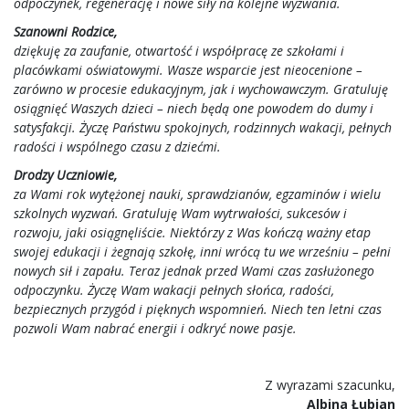
odpoczynek, regenerację i nowe siły na kolejne wyzwania.
Szanowni Rodzice,
dziękuję za zaufanie, otwartość i współpracę ze szkołami i
placówkami oświatowymi. Wasze wsparcie jest nieocenione –
zarówno w procesie edukacyjnym, jak i wychowawczym. Gratuluję
osiągnięć Waszych dzieci – niech będą one powodem do dumy i
satysfakcji. Życzę Państwu spokojnych, rodzinnych wakacji, pełnych
radości i wspólnego czasu z dziećmi.
Drodzy Uczniowie,
za Wami rok wytężonej nauki, sprawdzianów, egzaminów i wielu
szkolnych wyzwań. Gratuluję Wam wytrwałości, sukcesów i
rozwoju, jaki osiągnęliście. Niektórzy z Was kończą ważny etap
swojej edukacji i żegnają szkołę, inni wrócą tu we wrześniu – pełni
nowych sił i zapału. Teraz jednak przed Wami czas zasłużonego
odpoczynku. Życzę Wam wakacji pełnych słońca, radości,
bezpiecznych przygód i pięknych wspomnień. Niech ten letni czas
pozwoli Wam nabrać energii i odkryć nowe pasje.
Z wyrazami szacunku,
Albina Łubian