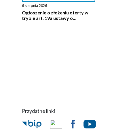
6 sierpnia 2026
Ogłoszenie o złożeniu oferty w
trybie art. 19a ustawy o
działalności pożytku publicznego i
o wolontariacie - OSP Pilawa
Przydatne linki